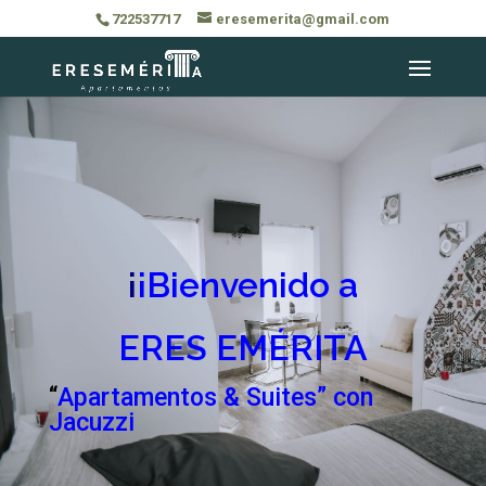
722537717
eresemerita@gmail.com
¡
¡Bienvenido a
ERES EMÉRITA
“
Apartamentos & Suites” con
Jacuzzi