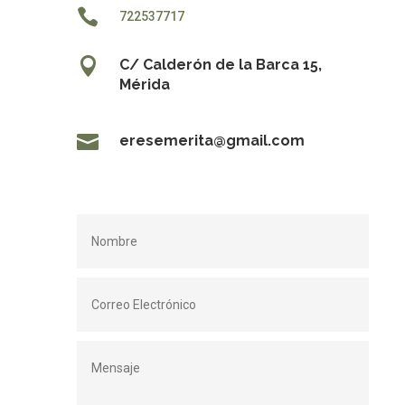

722537717

C/ Calderón de la Barca 15,
Mérida

eresemerita@gmail.com